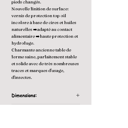
pieds changés.
Nouvelle finition de surface:
vernis de protection top oïl
incolore à base de cires et huiles
naturelles ➡️adapté au contact
alimentaire ➡️haute protection et
hydrofuge.
Charmante ancienne table de
ferme saine, parfaitement stable
et solide avec de très nombreuses
traces et marques d'usage,
d'insectes.
Dimensions:
156 cm de longueur, 80 cm de
Livraison à partir de 110€
largeur, 76 cm de hauteur.
Hauteur sous le bandeau; 57 cm.
Livraison par le vendeur Paris,
Intérieur utile des grands tiroirs: