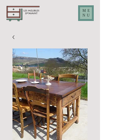
ME
NU