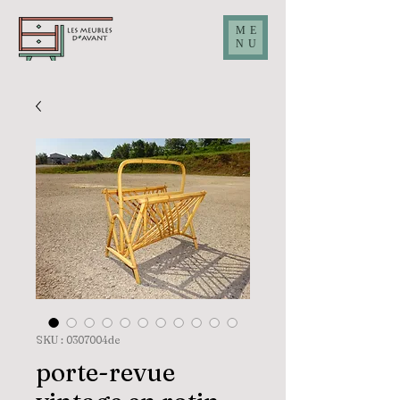
ME
NU
SKU : 0307004de
porte-revue