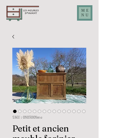
ME
NU
SKU : 0503005me
Petit et ancien