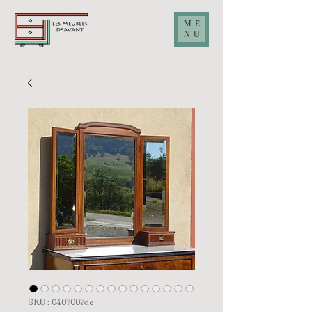
ME
NU
SKU : 0407007de