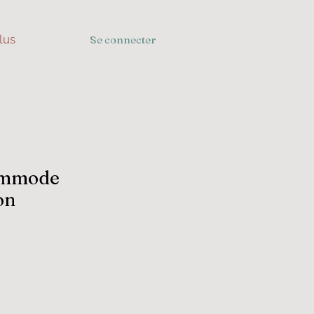
lus
Se connecter
ommode
on