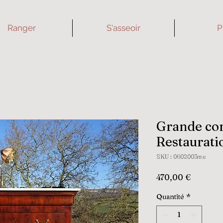
Ranger
S'asseoir
P
Grande c
Restaurati
SKU : 0602003me
Prix
470,00 €
Quantité
*