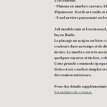
1 clé fournie.
- Plateau en marbre carrare, bl
d'épaisseur. Bords arrondis et 
- Fond arrière panneauté en bo
Joli meuble sain et fonctionnel,
façon fluide.
Le placage an acajou est bien c
couleurs dues au temps et de di
tiroirs. Le marbre est très anci
quelques rayures et tâches, coh
Cette grande commode époque Re
Grâce à ses courbes simples et dr
décoration intérieure.
Pour des détails supplémentair
formulaire de contact.