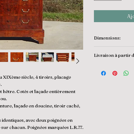
Aj
Dimensions:
118 cm de largeur,
Livraison à partir
98 cm de hauteur,
50 cm de profondeu
Livraison en Occitan
Livraison dans toute
Plateau; 117.5x50 cm
XIXème siècle, 4 tiroirs, placage
professionnel: 140€
Intérieur utile du tir
c.
Pour connaître les d
L86/H9/P35 cm.
et hêtre. Cotés et façade entièrement
cliquez ICI
Intérieur utile des 3 
jou.
L86/H12/P34 cm.
ceinture, façade en doucine, tiroir caché,
s identiques, avec deux poignées en
e sur chacun. Poignées marquées L.R.77.