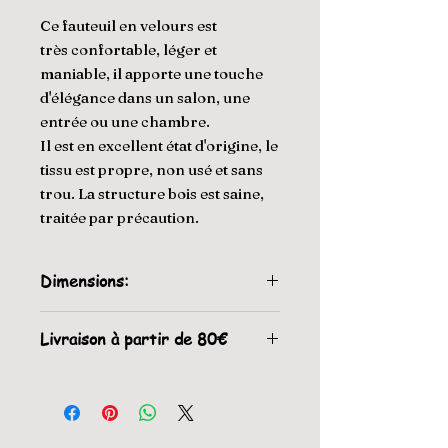
Ce fauteuil en velours est
très confortable, léger et
maniable, il apporte une touche
d'élégance dans un salon, une
entrée ou une chambre.
Il est en excellent état d'origine, le
tissu est propre, non usé et sans
trou. La structure bois est saine,
traitée par précaution.
Dimensions:
77 cm de largeur,
Livraison à partir de 80€
79 cm de hauteur,
80 cm de profondeur.
Livraison par le vendeur en
Hauteur assise: 38 cm.
Occitanie et Ile de France: 80€.
Espace entre accoudoirs: 46 cm.
Livraison par transporteur
professionnel dans la France