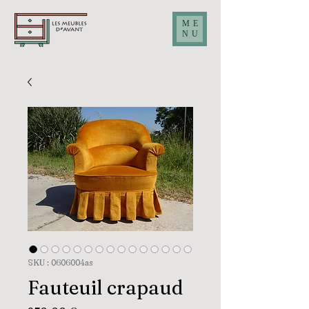
ME
NU
SKU : 0606004as
Fauteuil crapaud