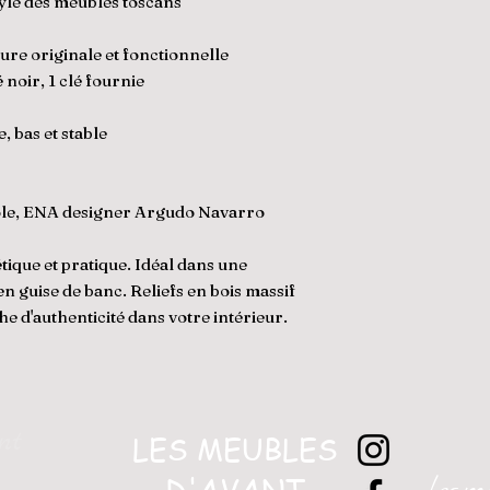
tyle des meubles toscans
ure originale et fonctionnelle
noir, 1 clé fournie
, bas et stable
nole, ENA designer Argudo Navarro
ique et pratique. Idéal dans une
n guise de banc. Reliefs en bois massif
he d'authenticité dans votre intérieur.
nt
LES MEUBLES
D'AVANT