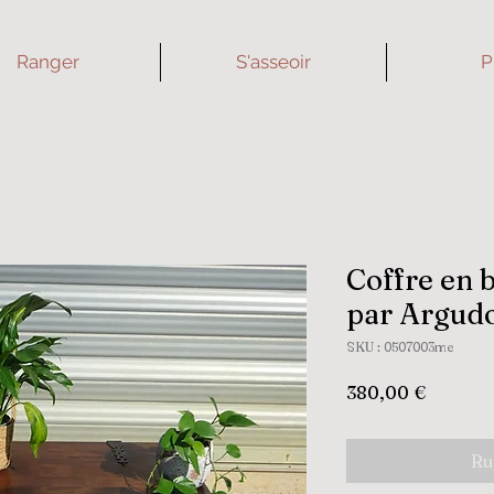
Ranger
S'asseoir
P
Coffre en b
par Argud
SKU : 0507003me
Prix
380,00 €
Ru