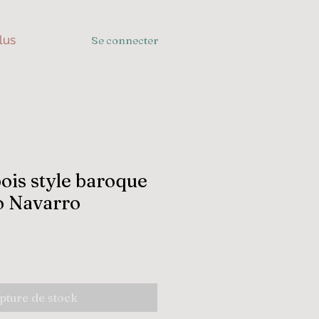
lus
Se connecter
ois style baroque
o Navarro
pture de stock