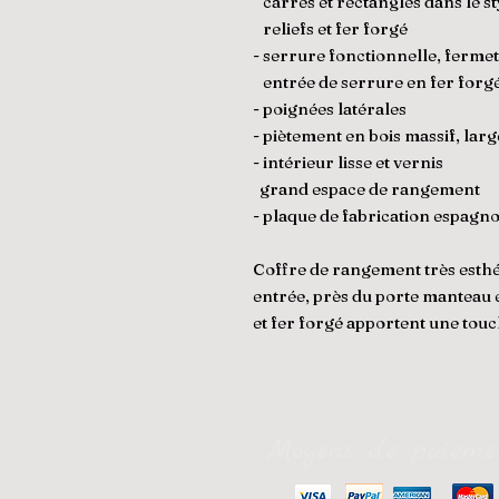
carrés et rectangles dans le s
reliefs et fer forgé
- serrure fonctionnelle, fermet
entrée de serrure en fer forgé 
- poignées latérales
- piètement en bois massif, large
- intérieur lisse et vernis
grand espace de rangement
- plaque de fabrication espag
Coffre de rangement très esthét
entrée, près du porte manteau e
et fer forgé apportent une touc
Moyens de paieme