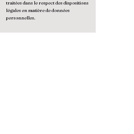
traitées dans le respect des dispositions
légales en matière de données
personnelles.
LES MEUBLES
D'AVANT
06.21.40.73.74
Mentions légales
Politique en matière de cookies
Politique de confidentialité