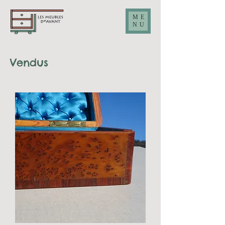
ME
NU
Vendus